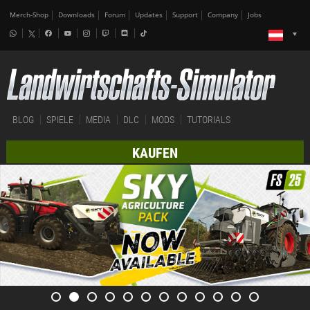
Merch-Shop
Downloads
Forum
Updates
Support
Company
Jobs
BLOG
SPIELE
MEDIA
DLC
MODS
TUTORIALS
KAUFEN