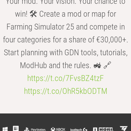
Your mod. Your vision. Your chance to
win! 🛠️ Create a mod or map for
Farming Simulator 25 and compete in
four categories for a share of €30,000+.
Start planning with GDN tools, tutorials,
ModHub and the rules. 🚜 🔗
https://t.co/7FvsBZ4tzF
https://t.co/OhR5kbODTM