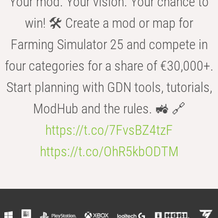
Your mod. Your vision. Your chance to
win! 🛠️ Create a mod or map for
Farming Simulator 25 and compete in
four categories for a share of €30,000+.
Start planning with GDN tools, tutorials,
ModHub and the rules. 🚜 🔗
https://t.co/7FvsBZ4tzF
https://t.co/OhR5kbODTM