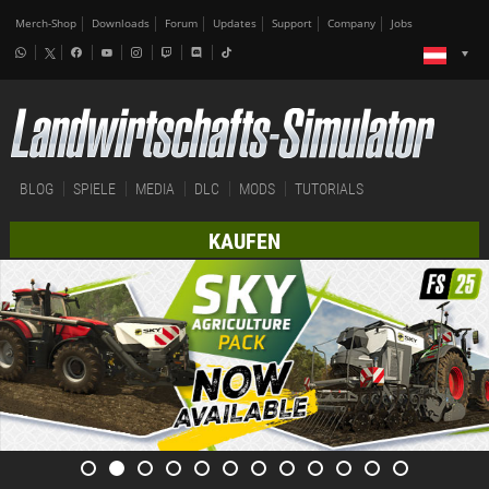
Merch-Shop
Downloads
Forum
Updates
Support
Company
Jobs
BLOG
SPIELE
MEDIA
DLC
MODS
TUTORIALS
KAUFEN