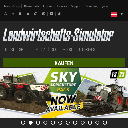
Merch-Shop
Downloads
Forum
Updates
Support
Company
Jobs
BLOG
SPIELE
MEDIA
DLC
MODS
TUTORIALS
KAUFEN