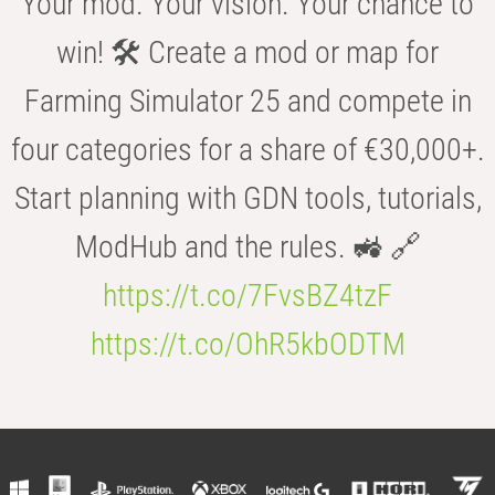
Your mod. Your vision. Your chance to
win! 🛠️ Create a mod or map for
Farming Simulator 25 and compete in
four categories for a share of €30,000+.
Start planning with GDN tools, tutorials,
ModHub and the rules. 🚜 🔗
https://t.co/7FvsBZ4tzF
https://t.co/OhR5kbODTM