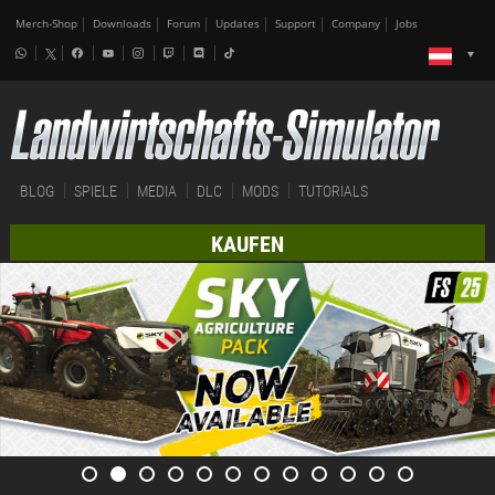
Merch-Shop
Downloads
Forum
Updates
Support
Company
Jobs
BLOG
SPIELE
MEDIA
DLC
MODS
TUTORIALS
KAUFEN