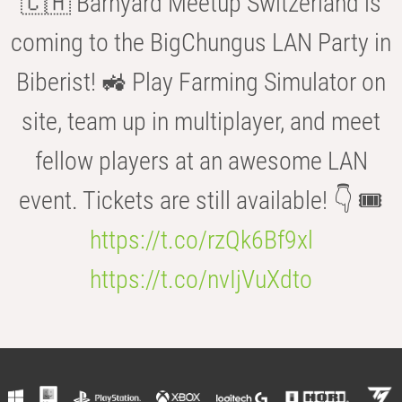
🇨🇭 Barnyard Meetup Switzerland is
coming to the BigChungus LAN Party in
Biberist! 🚜 Play Farming Simulator on
site, team up in multiplayer, and meet
fellow players at an awesome LAN
event. Tickets are still available! 👇 🎟️
https://t.co/rzQk6Bf9xl
https://t.co/nvIjVuXdto