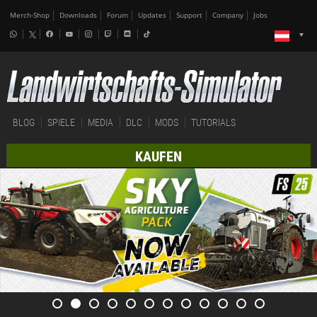
Merch-Shop
Downloads
Forum
Updates
Support
Company
Jobs
BLOG
SPIELE
MEDIA
DLC
MODS
TUTORIALS
KAUFEN