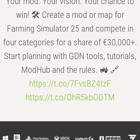
Your mod. Your vision. Your chance to
win! 🛠️ Create a mod or map for
Farming Simulator 25 and compete in
four categories for a share of €30,000+.
Start planning with GDN tools, tutorials,
ModHub and the rules. 🚜 🔗
https://t.co/7FvsBZ4tzF
https://t.co/OhR5kbODTM