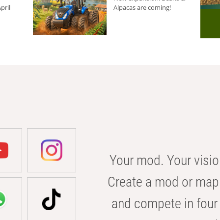
pril
Alpacas are coming!
Your mod. Your visio
Create a mod or map 
and compete in four 