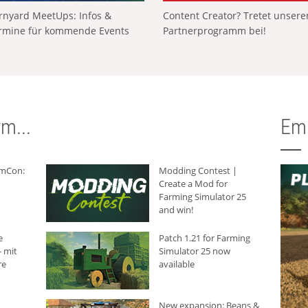
rnyard MeetUps: Infos &
Content Creator? Tretet unser
rmine für kommende Events
Partnerprogramm bei!
m...
Em
rmCon:
Modding Contest |
Create a Mod for
Farming Simulator 25
and win!
e
Patch 1.21 for Farming
 mit
Simulator 25 now
re
available
New expansion: Beans &