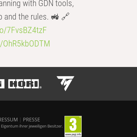
anning with GDN tools,
b and the rules. 🚜 🔗
.co/7FvsBZ4tzF
.co/OhR5kbODTM
RESSUM
|
PRESSE
igentum ihrer jeweiligen Besitzer.