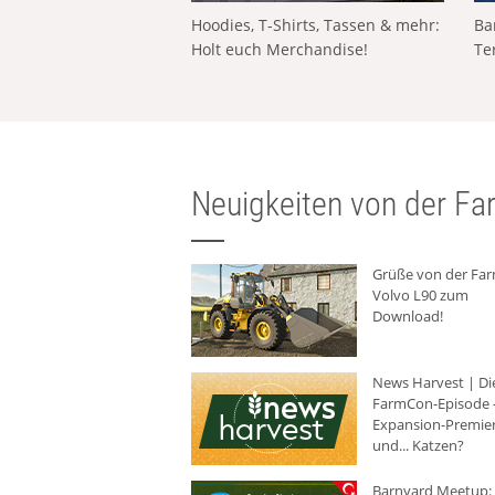
Hoodies, T-Shirts, Tassen & mehr:
Ba
Holt euch Merchandise!
Te
Neuigkeiten von der Far
Grüße von der Fa
Volvo L90 zum
Download!
News Harvest | Di
FarmCon-Episode -
Expansion-Premie
und... Katzen?
Barnyard Meetup: