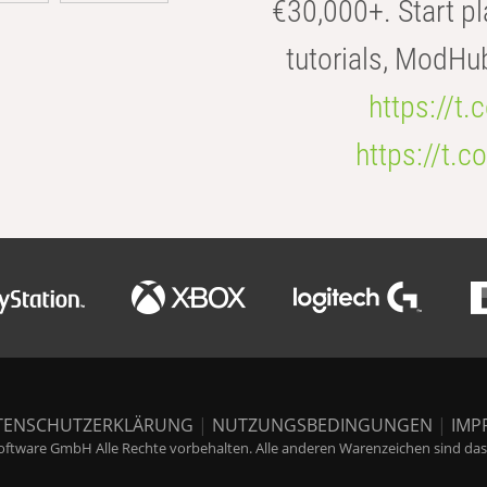
€30,000+. Start pl
tutorials, ModHu
https://t
https://t
TENSCHUTZERKLÄRUNG
|
NUTZUNGSBEDINGUNGEN
|
IMP
ftware GmbH Alle Rechte vorbehalten. Alle anderen Warenzeichen sind das E