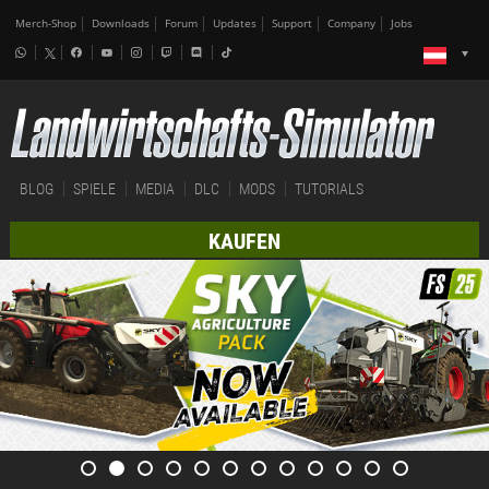
Merch-Shop
Downloads
Forum
Updates
Support
Company
Jobs
BLOG
SPIELE
MEDIA
DLC
MODS
TUTORIALS
KAUFEN