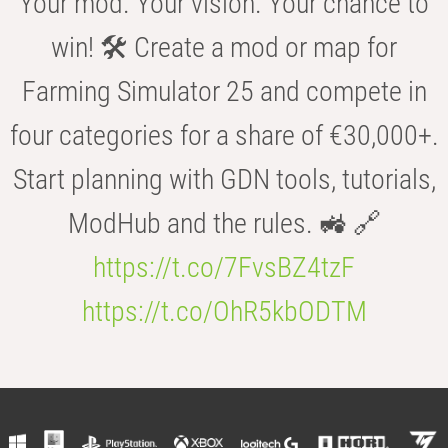
Your mod. Your vision. Your chance to
win! 🛠️ Create a mod or map for
Farming Simulator 25 and compete in
four categories for a share of €30,000+.
Start planning with GDN tools, tutorials,
ModHub and the rules. 🚜 🔗
https://t.co/7FvsBZ4tzF
https://t.co/OhR5kbODTM