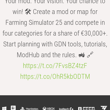
Your mod. Your vision. Your chance to
win! 🛠️ Create a mod or map for
Farming Simulator 25 and compete in
four categories for a share of €30,000+.
Start planning with GDN tools, tutorials,
ModHub and the rules. 🚜 🔗
https://t.co/7FvsBZ4tzF
https://t.co/OhR5kbODTM