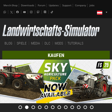
Merch-Shop
Downloads
Forum
Updates
Support
Company
Jobs
BLOG
SPIELE
MEDIA
DLC
MODS
TUTORIALS
KAUFEN