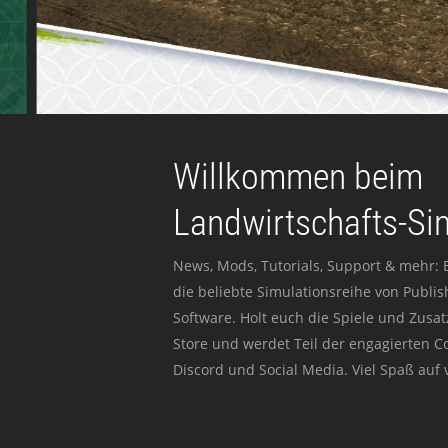
Willkommen beim
Landwirtschafts-Si
News, Mods, Tutorials, Support & mehr: 
die beliebte Simulationsreihe von Publi
Software. Holt euch die Spiele und Zusat
Store und werdet Teil der engagierten 
Discord und Social Media. Viel Spaß auf v