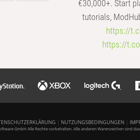
€30,000+. Start pl
tutorials, ModHu
https://t
https://t
TENSCHUTZERKLÄRUNG
|
NUTZUNGSBEDINGUNGEN
|
IMP
ftware GmbH Alle Rechte vorbehalten. Alle anderen Warenzeichen sind das E