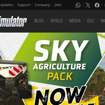
Updates
Support
Company
Jobs
BLOG
SPIELE
MEDIA
DLC
M