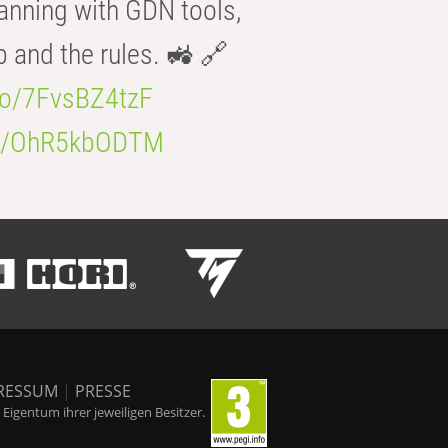
anning with GDN tools,
b and the rules. 🚜 🔗
.co/7FvsBZ4tzF
.co/OhR5kbODTM
RESSUM
|
PRESSE
igentum ihrer jeweiligen Besitzer.