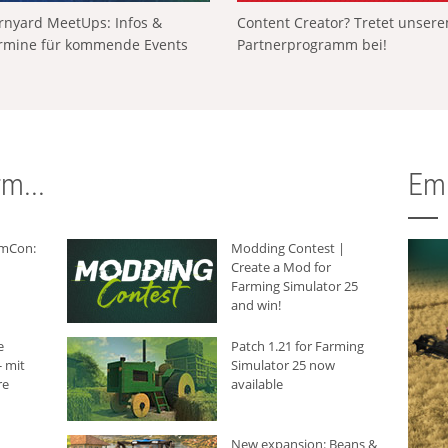
rnyard MeetUps: Infos &
Content Creator? Tretet unser
rmine für kommende Events
Partnerprogramm bei!
m...
Em
rmCon:
Modding Contest |
Create a Mod for
Farming Simulator 25
and win!
e
Patch 1.21 for Farming
 mit
Simulator 25 now
re
available
New expansion: Beans &