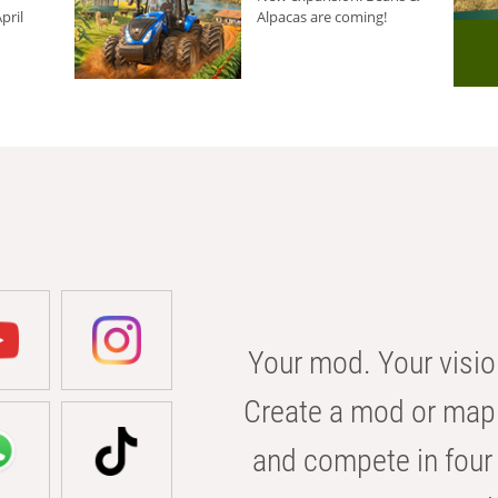
pril
Alpacas are coming!
Your mod. Your visio
Create a mod or map 
and compete in four 