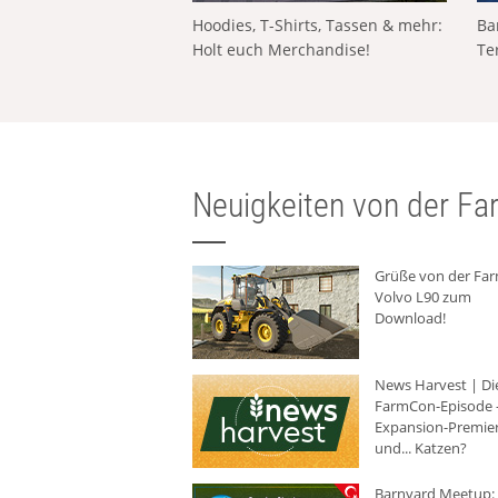
Hoodies, T-Shirts, Tassen & mehr:
Ba
Holt euch Merchandise!
Te
Neuigkeiten von der Far
Grüße von der Fa
Volvo L90 zum
Download!
News Harvest | Di
FarmCon-Episode -
Expansion-Premie
und... Katzen?
Barnyard Meetup: