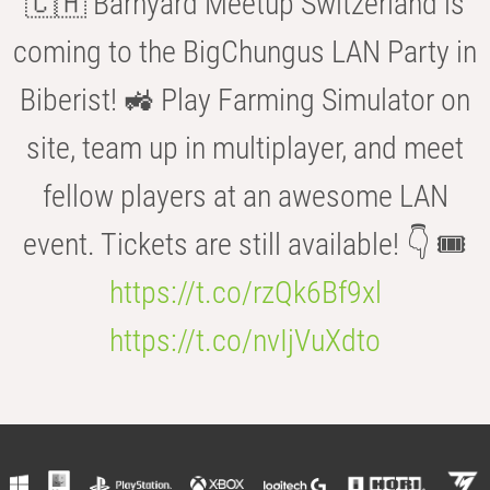
🇨🇭 Barnyard Meetup Switzerland is
coming to the BigChungus LAN Party in
Biberist! 🚜 Play Farming Simulator on
site, team up in multiplayer, and meet
fellow players at an awesome LAN
event. Tickets are still available! 👇 🎟️
https://t.co/rzQk6Bf9xl
https://t.co/nvIjVuXdto