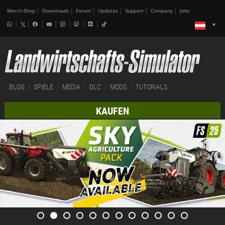
Merch-Shop
Downloads
Forum
Updates
Support
Company
Jobs
BLOG
SPIELE
MEDIA
DLC
MODS
TUTORIALS
KAUFEN