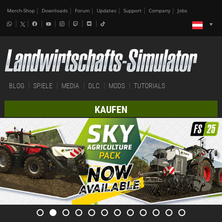
Merch-Shop
Downloads
Forum
Updates
Support
Company
Jobs
BLOG
SPIELE
MEDIA
DLC
MODS
TUTORIALS
KAUFEN