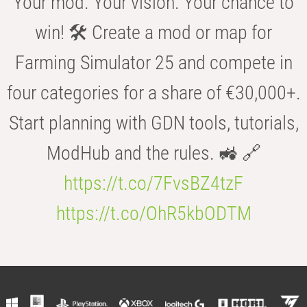
Your mod. Your vision. Your chance to
win! 🛠️ Create a mod or map for
Farming Simulator 25 and compete in
four categories for a share of €30,000+.
Start planning with GDN tools, tutorials,
ModHub and the rules. 🚜 🔗
https://t.co/7FvsBZ4tzF
https://t.co/OhR5kbODTM