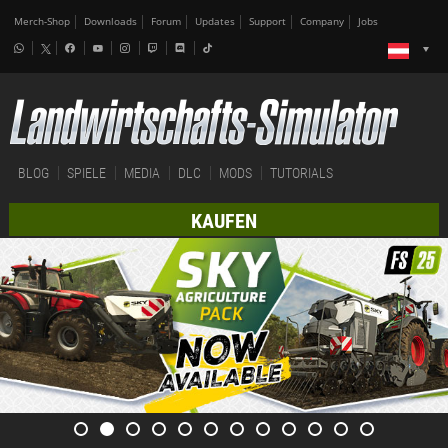
Merch-Shop
Downloads
Forum
Updates
Support
Company
Jobs
BLOG
SPIELE
MEDIA
DLC
MODS
TUTORIALS
KAUFEN