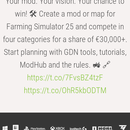
Your mod. Your vision. Your chance to
win! 🛠️ Create a mod or map for
Farming Simulator 25 and compete in
four categories for a share of €30,000+.
Start planning with GDN tools, tutorials,
ModHub and the rules. 🚜 🔗
https://t.co/7FvsBZ4tzF
https://t.co/OhR5kbODTM