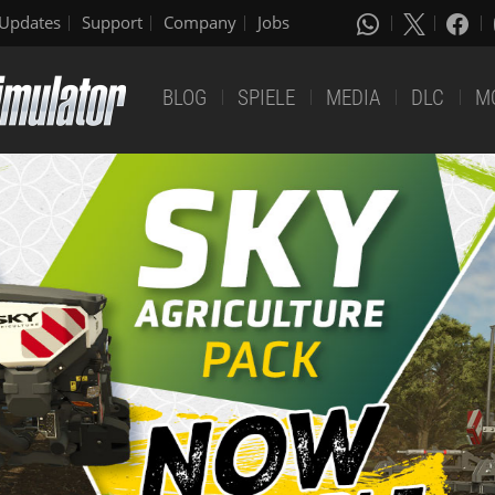
Updates
Support
Company
Jobs
BLOG
SPIELE
MEDIA
DLC
M