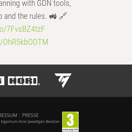
anning with GDN tools,
b and the rules. 🚜 🔗
.co/7FvsBZ4tzF
.co/OhR5kbODTM
RESSUM
|
PRESSE
igentum ihrer jeweiligen Besitzer.