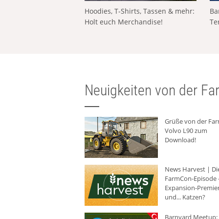
Hoodies, T-Shirts, Tassen & mehr:
Ba
Holt euch Merchandise!
Te
Neuigkeiten von der Far
Grüße von der Fa
Volvo L90 zum
Download!
News Harvest | Di
FarmCon-Episode -
Expansion-Premie
und... Katzen?
Barnyard Meetup: