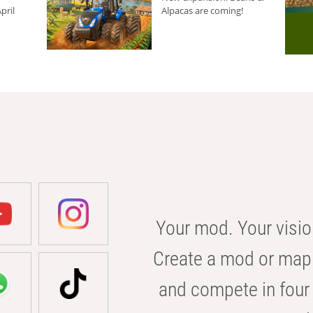
pril
Alpacas are coming!
Your mod. Your visio
Create a mod or map 
and compete in four 