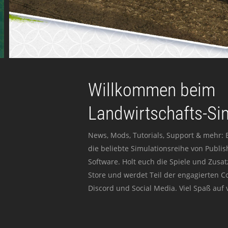
Willkommen beim
Landwirtschafts-Si
News, Mods, Tutorials, Support & mehr: 
die beliebte Simulationsreihe von Publi
Software. Holt euch die Spiele und Zusat
Store und werdet Teil der engagierten 
Discord und Social Media. Viel Spaß auf v