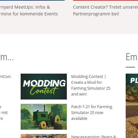
rnyard MeetUps: Infos &
Content Creator? Tretet unser
rmine für kommende Events
Partnerprogramm bei!
m...
Em
rmCon:
Modding Contest |
Create a Mod for
Farming Simulator 25
and win!
e
Patch 1.21 for Farming
 mit
Simulator 25 now
re
available
New expansion: Beans &