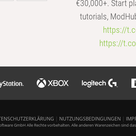
€30,000+. Start pl
tutorials, ModHu
https://t
https://t
TENSCHUTZERKLÄRUNG
|
NUTZUNGSBEDINGUNGEN
|
IMP
ftware GmbH Alle Rechte vorbehalten. Alle anderen Warenzeichen sind das E