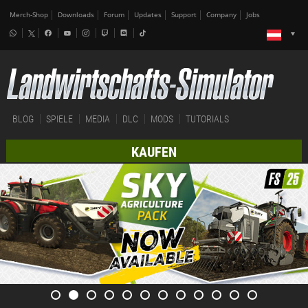
Merch-Shop
Downloads
Forum
Updates
Support
Company
Jobs
BLOG
SPIELE
MEDIA
DLC
MODS
TUTORIALS
KAUFEN