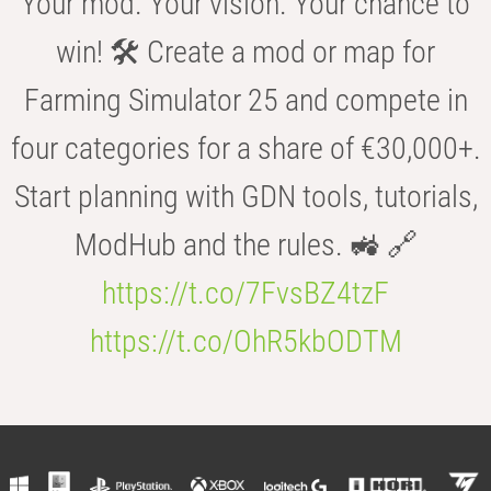
Your mod. Your vision. Your chance to
win! 🛠️ Create a mod or map for
Farming Simulator 25 and compete in
four categories for a share of €30,000+.
Start planning with GDN tools, tutorials,
ModHub and the rules. 🚜 🔗
https://t.co/7FvsBZ4tzF
https://t.co/OhR5kbODTM