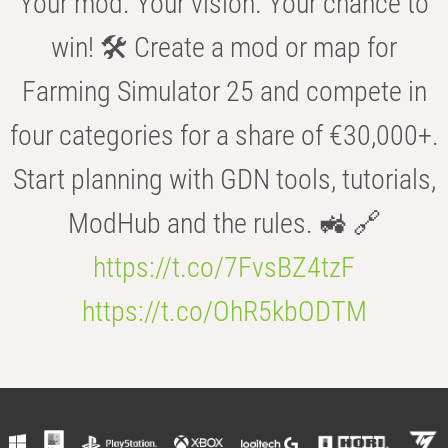
Your mod. Your vision. Your chance to
win! 🛠️ Create a mod or map for
Farming Simulator 25 and compete in
four categories for a share of €30,000+.
Start planning with GDN tools, tutorials,
ModHub and the rules. 🚜 🔗
https://t.co/7FvsBZ4tzF
https://t.co/OhR5kbODTM