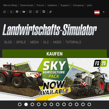
Merch-Shop
Downloads
Forum
Updates
Support
Company
Jobs
BLOG
SPIELE
MEDIA
DLC
MODS
TUTORIALS
KAUFEN