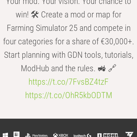
Your mod. Your vision. Your chance to
win! 🛠️ Create a mod or map for
Farming Simulator 25 and compete in
four categories for a share of €30,000+.
Start planning with GDN tools, tutorials,
ModHub and the rules. 🚜 🔗
https://t.co/7FvsBZ4tzF
https://t.co/OhR5kbODTM