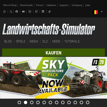
Merch-Shop
Downloads
Forum
Updates
Support
Company
Jobs
BLOG
SPIELE
MEDIA
DLC
MODS
TUTORIALS
KAUFEN