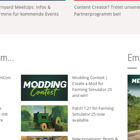
rnyard MeetUps: Infos &
Content Creator? Tretet unser
rmine für kommende Events
Partnerprogramm bei!
m...
Em
rmCon:
Modding Contest |
Create a Mod for
Farming Simulator 25
and win!
e
Patch 1.21 for Farming
 mit
Simulator 25 now
re
available
New expansion: Beans &