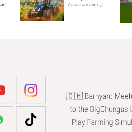
pril
Alpacas are coming!
🇨🇭 Barnyard Meetu
to the BigChungus L
Play Farming Simul