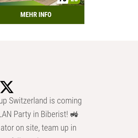
MEHR INFO
p Switzerland is coming
AN Party in Biberist! 🚜
ator on site, team up in