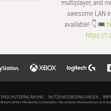
multiplayer, and m
awesome LAN even
available! 👇 🎟️
h
https://t
TENSCHUTZERKLÄRUNG
|
NUTZUNGSBEDINGUNGEN
|
IMP
ftware GmbH Alle Rechte vorbehalten. Alle anderen Warenzeichen sind das E