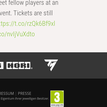
eet fellow players at an
t. Tickets are still
ttps://t.co/rzQk6Bf9xl
.co/nvIjVuXdto
RESSUM
|
PRESSE
igentum ihrer jeweiligen Besitzer.