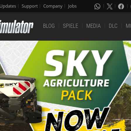
Updates
Support
Company
Jobs
BLOG
SPIELE
MEDIA
DLC
M