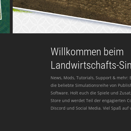
Willkommen beim
Landwirtschafts-Si
News, Mods, Tutorials, Support & mehr: 
die beliebte Simulationsreihe von Publi
Software. Holt euch die Spiele und Zusat
Store und werdet Teil der engagierten 
Discord und Social Media. Viel Spaß auf v