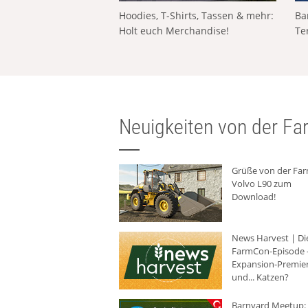
Hoodies, T-Shirts, Tassen & mehr:
Ba
Holt euch Merchandise!
Te
Neuigkeiten von der Far
Grüße von der Fa
Volvo L90 zum
Download!
News Harvest | Di
FarmCon-Episode -
Expansion-Premie
und... Katzen?
Barnyard Meetup: