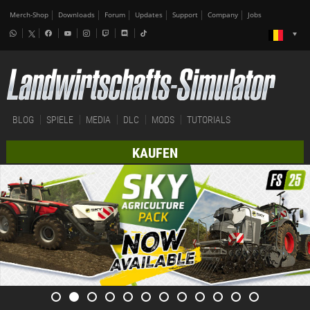
Merch-Shop
Downloads
Forum
Updates
Support
Company
Jobs
BLOG
SPIELE
MEDIA
DLC
MODS
TUTORIALS
KAUFEN