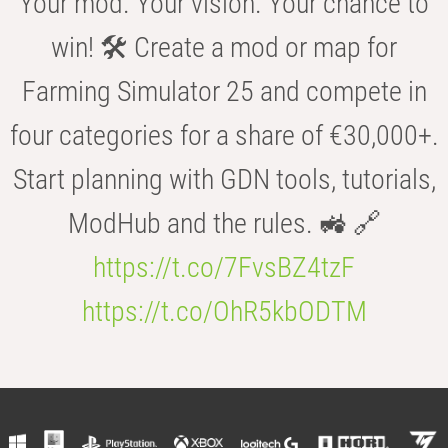
Your mod. Your vision. Your chance to
win! 🛠️ Create a mod or map for
Farming Simulator 25 and compete in
four categories for a share of €30,000+.
Start planning with GDN tools, tutorials,
ModHub and the rules. 🚜 🔗
https://t.co/7FvsBZ4tzF
https://t.co/OhR5kbODTM