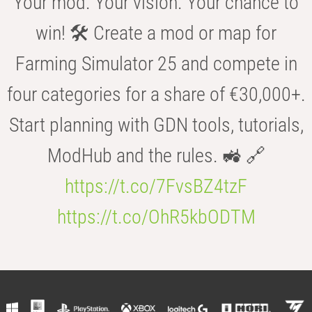
Your mod. Your vision. Your chance to
win! 🛠️ Create a mod or map for
Farming Simulator 25 and compete in
four categories for a share of €30,000+.
Start planning with GDN tools, tutorials,
ModHub and the rules. 🚜 🔗
https://t.co/7FvsBZ4tzF
https://t.co/OhR5kbODTM