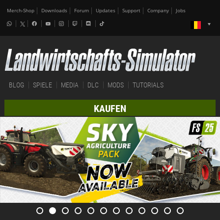
Merch-Shop
Downloads
Forum
Updates
Support
Company
Jobs
BLOG
SPIELE
MEDIA
DLC
MODS
TUTORIALS
KAUFEN