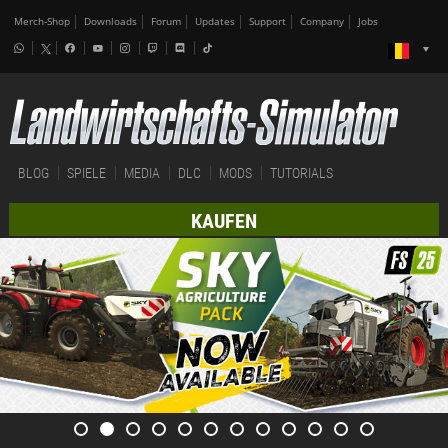
Merch-Shop
Downloads
Forum
Updates
Support
Company
Jobs
BLOG
SPIELE
MEDIA
DLC
MODS
TUTORIALS
KAUFEN