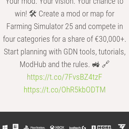
Your mod. Your vision. Your chance to
win! 🛠️ Create a mod or map for
Farming Simulator 25 and compete in
four categories for a share of €30,000+.
Start planning with GDN tools, tutorials,
ModHub and the rules. 🚜 🔗
https://t.co/7FvsBZ4tzF
https://t.co/OhR5kbODTM