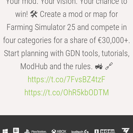
Your mod. Your vision. Your chance to
win! 🛠️ Create a mod or map for
Farming Simulator 25 and compete in
four categories for a share of €30,000+.
Start planning with GDN tools, tutorials,
ModHub and the rules. 🚜 🔗
https://t.co/7FvsBZ4tzF
https://t.co/OhR5kbODTM