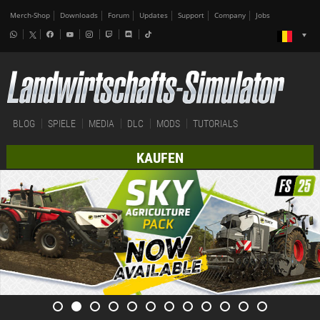
Merch-Shop
Downloads
Forum
Updates
Support
Company
Jobs
BLOG
SPIELE
MEDIA
DLC
MODS
TUTORIALS
KAUFEN