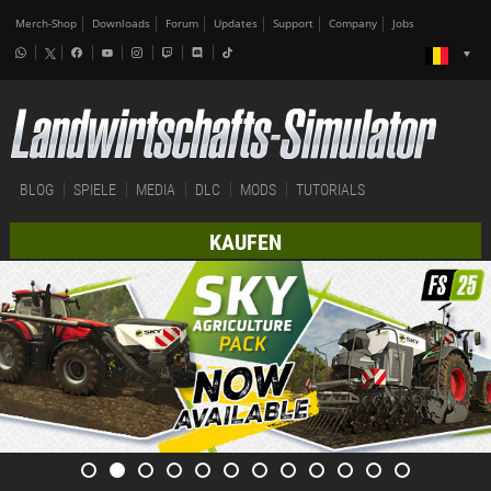
Merch-Shop
Downloads
Forum
Updates
Support
Company
Jobs
BLOG
SPIELE
MEDIA
DLC
MODS
TUTORIALS
KAUFEN