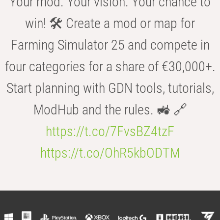
Your mod. Your vision. Your chance to
win! 🛠️ Create a mod or map for
Farming Simulator 25 and compete in
four categories for a share of €30,000+.
Start planning with GDN tools, tutorials,
ModHub and the rules. 🚜 🔗
https://t.co/7FvsBZ4tzF
https://t.co/OhR5kbODTM