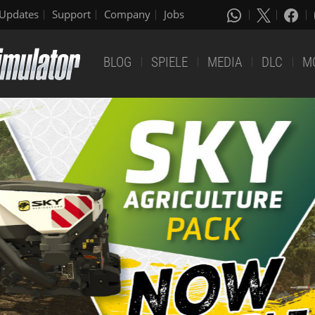
Updates
Support
Company
Jobs
BLOG
SPIELE
MEDIA
DLC
M