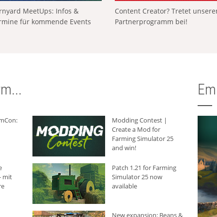
rnyard MeetUps: Infos &
Content Creator? Tretet unser
rmine für kommende Events
Partnerprogramm bei!
m...
Em
rmCon:
Modding Contest |
Create a Mod for
Farming Simulator 25
and win!
e
Patch 1.21 for Farming
 mit
Simulator 25 now
re
available
New expansion: Beans &