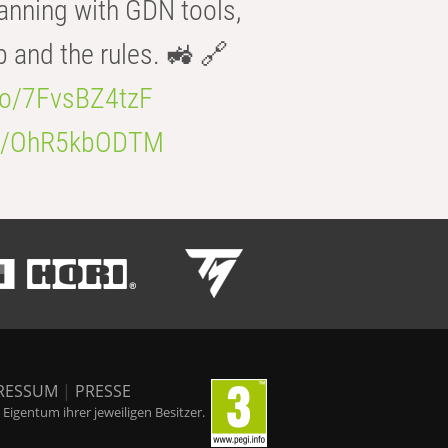
anning with GDN tools,
b and the rules. 🚜 🔗
.co/7FvsBZ4tzF
.co/OhR5kbODTM
RESSUM
|
PRESSE
igentum ihrer jeweiligen Besitzer.