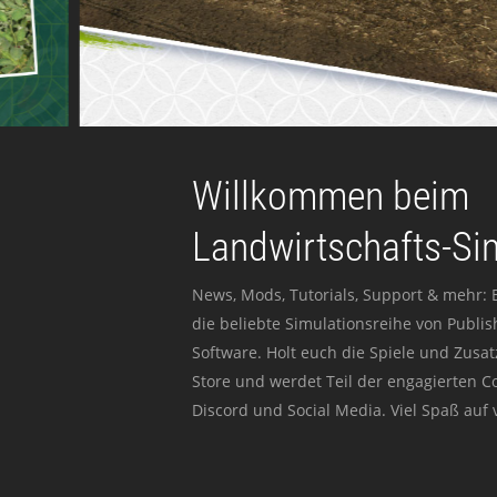
Willkommen beim
Landwirtschafts-Si
News, Mods, Tutorials, Support & mehr: 
die beliebte Simulationsreihe von Publi
Software. Holt euch die Spiele und Zusat
Store und werdet Teil der engagierten 
Discord und Social Media. Viel Spaß auf v