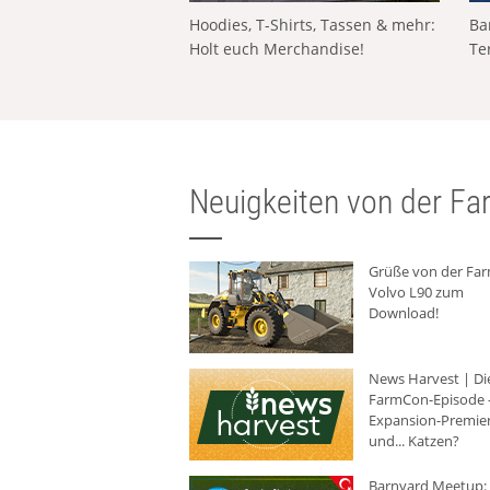
Hoodies, T-Shirts, Tassen & mehr:
Ba
Holt euch Merchandise!
Te
Neuigkeiten von der Far
Grüße von der Fa
Volvo L90 zum
Download!
News Harvest | Di
FarmCon-Episode -
Expansion-Premie
und... Katzen?
Barnyard Meetup: