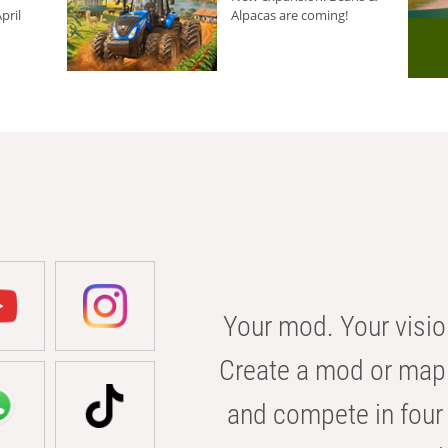
pril
Alpacas are coming!
Your mod. Your visio
Create a mod or map 
and compete in four 