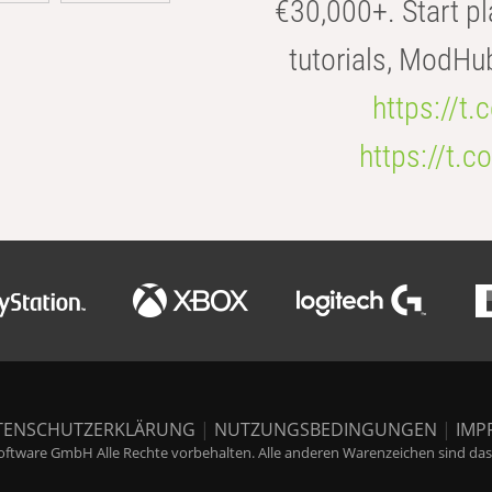
€30,000+. Start pl
tutorials, ModHu
https://t
https://t
TENSCHUTZERKLÄRUNG
|
NUTZUNGSBEDINGUNGEN
|
IMP
ftware GmbH Alle Rechte vorbehalten. Alle anderen Warenzeichen sind das E