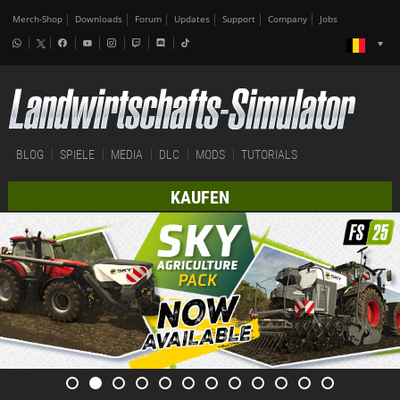
Merch-Shop
Downloads
Forum
Updates
Support
Company
Jobs
BLOG
SPIELE
MEDIA
DLC
MODS
TUTORIALS
KAUFEN