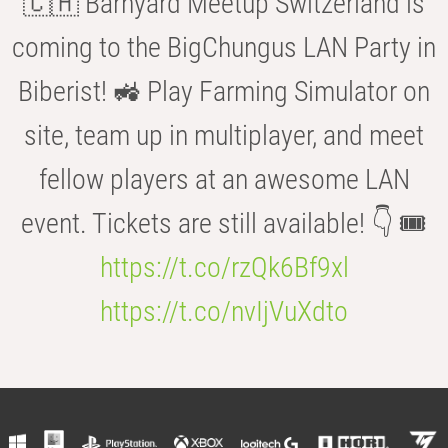
🇨🇭 Barnyard Meetup Switzerland is
coming to the BigChungus LAN Party in
Biberist! 🚜 Play Farming Simulator on
site, team up in multiplayer, and meet
fellow players at an awesome LAN
event. Tickets are still available! 👇 🎟️
https://t.co/rzQk6Bf9xl
https://t.co/nvIjVuXdto