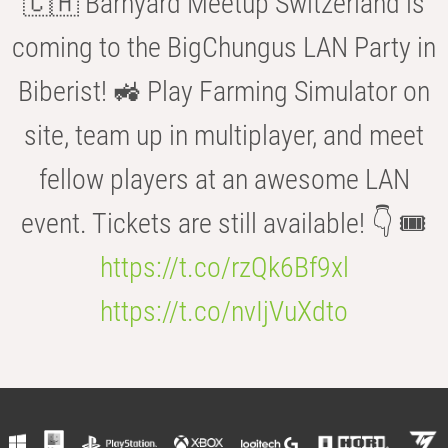
🇨🇭 Barnyard Meetup Switzerland is
coming to the BigChungus LAN Party in
Biberist! 🚜 Play Farming Simulator on
site, team up in multiplayer, and meet
fellow players at an awesome LAN
event. Tickets are still available! 👇 🎟️
https://t.co/rzQk6Bf9xl
https://t.co/nvIjVuXdto