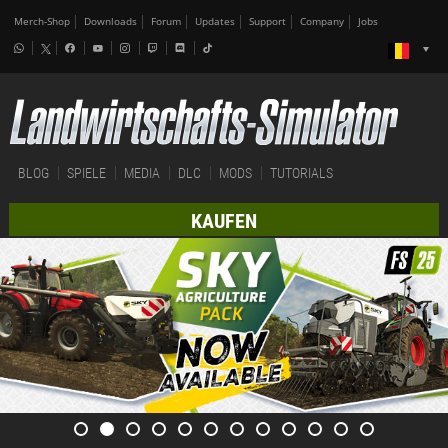
Merch-Shop
Downloads
Forum
Updates
Support
Company
Jobs
BLOG
SPIELE
MEDIA
DLC
MODS
TUTORIALS
KAUFEN