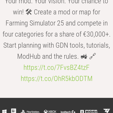
Your mod. Your vision. Your chance to
win! 🛠️ Create a mod or map for
Farming Simulator 25 and compete in
four categories for a share of €30,000+.
Start planning with GDN tools, tutorials,
ModHub and the rules. 🚜 🔗
https://t.co/7FvsBZ4tzF
https://t.co/OhR5kbODTM