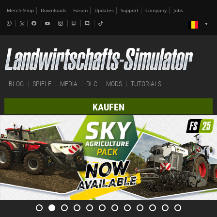
Merch-Shop
Downloads
Forum
Updates
Support
Company
Jobs
BLOG
SPIELE
MEDIA
DLC
MODS
TUTORIALS
KAUFEN