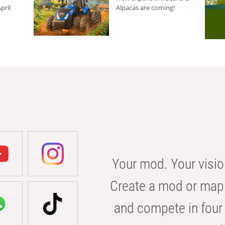
pril
Alpacas are coming!
Your mod. Your visio
Create a mod or map 
and compete in four 