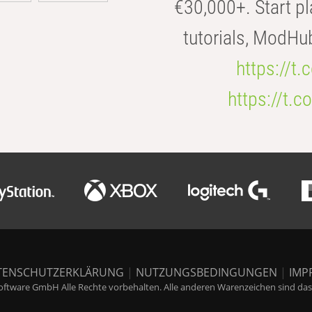
€30,000+. Start pl
tutorials, ModHu
https://t
https://t
TENSCHUTZERKLÄRUNG
|
NUTZUNGSBEDINGUNGEN
|
IMP
ftware GmbH Alle Rechte vorbehalten. Alle anderen Warenzeichen sind das E