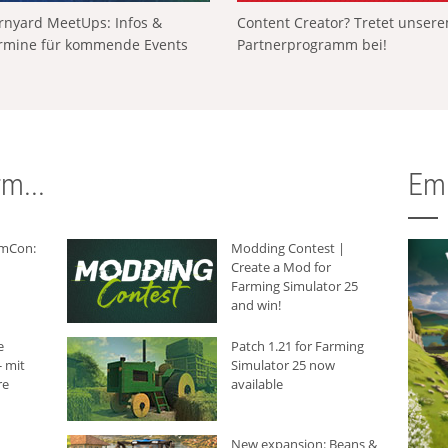
rnyard MeetUps: Infos &
Content Creator? Tretet unser
rmine für kommende Events
Partnerprogramm bei!
m...
Em
rmCon:
Modding Contest |
Create a Mod for
Farming Simulator 25
and win!
e
Patch 1.21 for Farming
 mit
Simulator 25 now
re
available
New expansion: Beans &