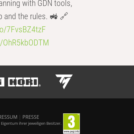
anning with GDN tools,
b and the rules. 🚜 🔗
.co/7FvsBZ4tzF
.co/OhR5kbODTM
RESSUM
|
PRESSE
igentum ihrer jeweiligen Besitzer.