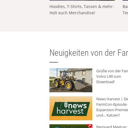
Hoodies, T-Shirts, Tassen & mehr:
Ba
Holt euch Merchandise!
Te
Neuigkeiten von der Far
Grüße von der Fa
Volvo L90 zum
Download!
News Harvest | Di
FarmCon-Episode -
Expansion-Premie
und... Katzen?
Barnyard Meetup: