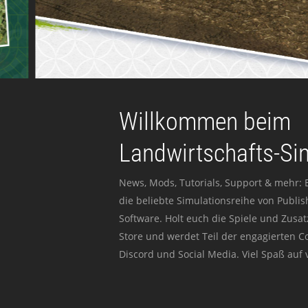
Willkommen beim
Landwirtschafts-Si
News, Mods, Tutorials, Support & mehr: 
die beliebte Simulationsreihe von Publi
Software. Holt euch die Spiele und Zusat
Store und werdet Teil der engagierten 
Discord und Social Media. Viel Spaß auf v