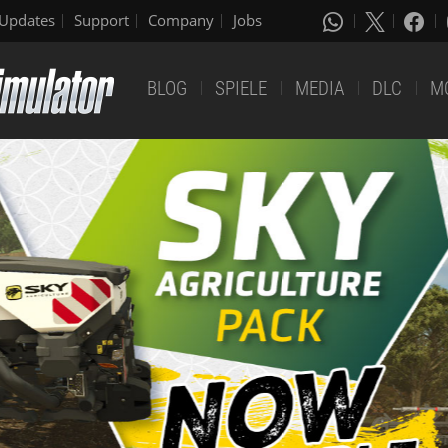
Updates
Support
Company
Jobs
BLOG
SPIELE
MEDIA
DLC
M