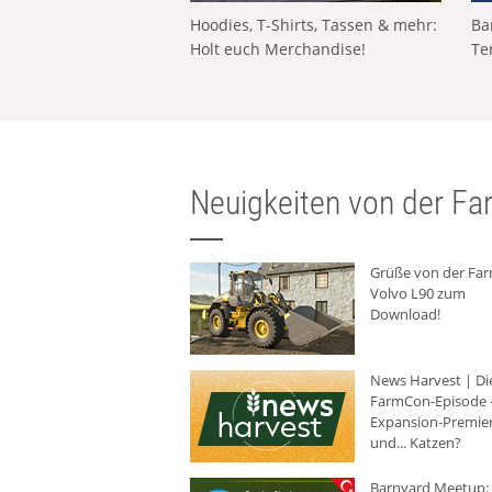
Hoodies, T-Shirts, Tassen & mehr:
Ba
Holt euch Merchandise!
Te
Neuigkeiten von der Far
Grüße von der Fa
Volvo L90 zum
Download!
News Harvest | Di
FarmCon-Episode -
Expansion-Premie
und... Katzen?
Barnyard Meetup: