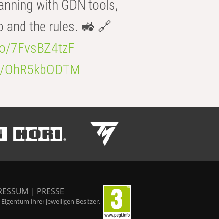
anning with GDN tools,
b and the rules. 🚜 🔗
.co/7FvsBZ4tzF
.co/OhR5kbODTM
RESSUM
|
PRESSE
igentum ihrer jeweiligen Besitzer.