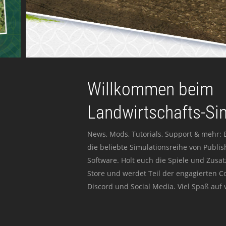
Willkommen beim
Landwirtschafts-Si
News, Mods, Tutorials, Support & mehr: 
die beliebte Simulationsreihe von Publi
Software. Holt euch die Spiele und Zusat
Store und werdet Teil der engagierten 
Discord und Social Media. Viel Spaß auf v