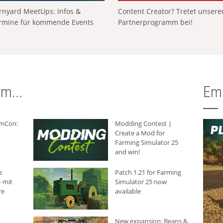
rnyard MeetUps: Infos &
Content Creator? Tretet unser
rmine für kommende Events
Partnerprogramm bei!
m...
Em
rmCon:
Modding Contest |
Create a Mod for
Farming Simulator 25
and win!
e
Patch 1.21 for Farming
 mit
Simulator 25 now
re
available
New expansion: Beans &