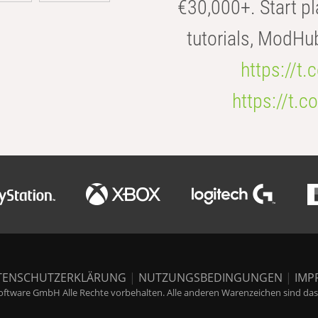
€30,000+. Start pl
tutorials, ModHu
https://t
https://t
TENSCHUTZERKLÄRUNG
|
NUTZUNGSBEDINGUNGEN
|
IMP
ftware GmbH Alle Rechte vorbehalten. Alle anderen Warenzeichen sind das E