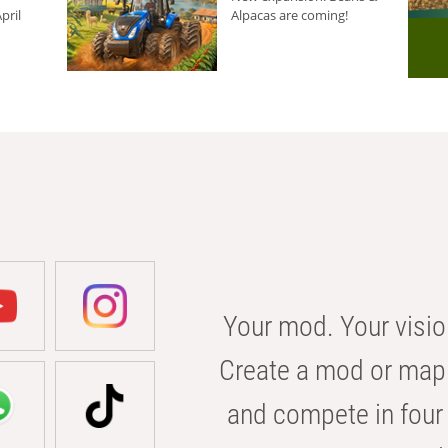
pril
Alpacas are coming!
Your mod. Your visio
Create a mod or map 
and compete in four 