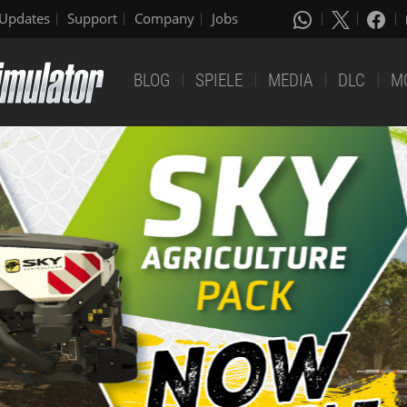
Updates
Support
Company
Jobs
BLOG
SPIELE
MEDIA
DLC
M