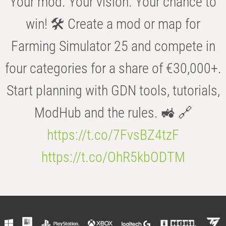
Your mod. Your vision. Your chance to
win! 🛠️ Create a mod or map for
Farming Simulator 25 and compete in
four categories for a share of €30,000+.
Start planning with GDN tools, tutorials,
ModHub and the rules. 🚜 🔗
https://t.co/7FvsBZ4tzF
https://t.co/OhR5kbODTM