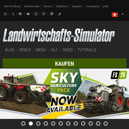
Merch-Shop
Downloads
Forum
Updates
Support
Company
Jobs
BLOG
SPIELE
MEDIA
DLC
MODS
TUTORIALS
KAUFEN