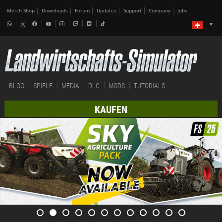
Merch-Shop
Downloads
Forum
Updates
Support
Company
Jobs
BLOG
SPIELE
MEDIA
DLC
MODS
TUTORIALS
KAUFEN