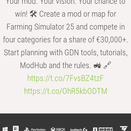
Your mod. Your vision. Your chance to
win! 🛠️ Create a mod or map for
Farming Simulator 25 and compete in
four categories for a share of €30,000+.
Start planning with GDN tools, tutorials,
ModHub and the rules. 🚜 🔗
https://t.co/7FvsBZ4tzF
https://t.co/OhR5kbODTM