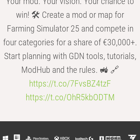
Your mod. Your vision. Your chance to
win! 🛠️ Create a mod or map for
Farming Simulator 25 and compete in
four categories for a share of €30,000+.
Start planning with GDN tools, tutorials,
ModHub and the rules. 🚜 🔗
https://t.co/7FvsBZ4tzF
https://t.co/OhR5kbODTM