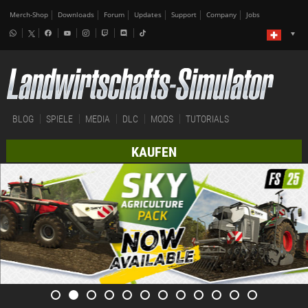
Merch-Shop
Downloads
Forum
Updates
Support
Company
Jobs
BLOG
SPIELE
MEDIA
DLC
MODS
TUTORIALS
KAUFEN