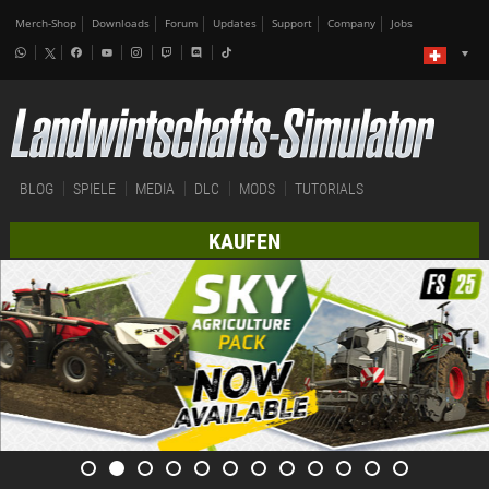
Merch-Shop
Downloads
Forum
Updates
Support
Company
Jobs
BLOG
SPIELE
MEDIA
DLC
MODS
TUTORIALS
KAUFEN