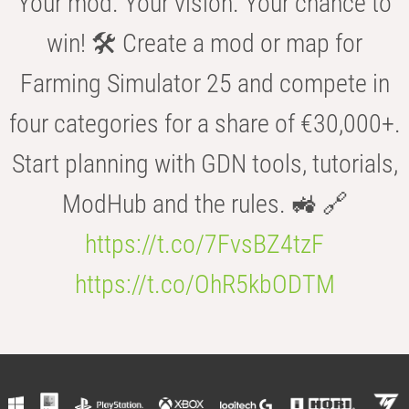
Your mod. Your vision. Your chance to
win! 🛠️ Create a mod or map for
Farming Simulator 25 and compete in
four categories for a share of €30,000+.
Start planning with GDN tools, tutorials,
ModHub and the rules. 🚜 🔗
https://t.co/7FvsBZ4tzF
https://t.co/OhR5kbODTM