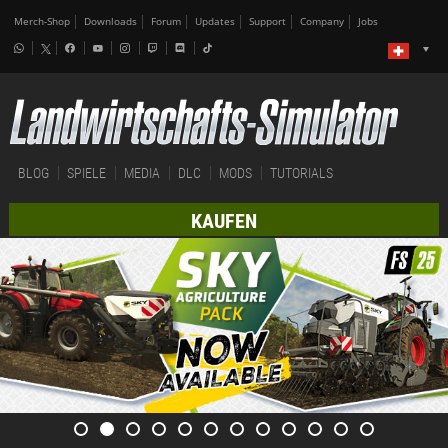
Merch-Shop
Downloads
Forum
Updates
Support
Company
Jobs
BLOG
SPIELE
MEDIA
DLC
MODS
TUTORIALS
KAUFEN