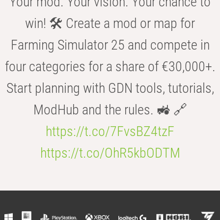
Your mod. Your vision. Your chance to
win! 🛠️ Create a mod or map for
Farming Simulator 25 and compete in
four categories for a share of €30,000+.
Start planning with GDN tools, tutorials,
ModHub and the rules. 🚜 🔗
https://t.co/7FvsBZ4tzF
https://t.co/OhR5kbODTM