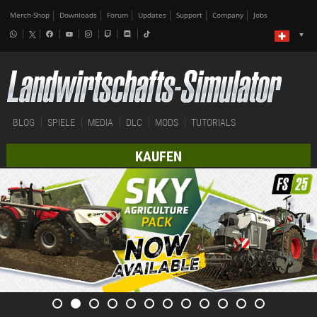
Merch-Shop
Downloads
Forum
Updates
Support
Company
Jobs
BLOG
SPIELE
MEDIA
DLC
MODS
TUTORIALS
KAUFEN