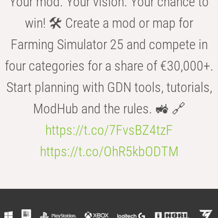
Your mod. Your vision. Your chance to
win! 🛠️ Create a mod or map for
Farming Simulator 25 and compete in
four categories for a share of €30,000+.
Start planning with GDN tools, tutorials,
ModHub and the rules. 🚜 🔗
https://t.co/7FvsBZ4tzF
https://t.co/OhR5kbODTM