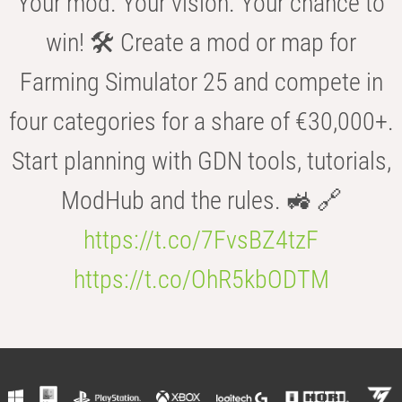
Your mod. Your vision. Your chance to
win! 🛠️ Create a mod or map for
Farming Simulator 25 and compete in
four categories for a share of €30,000+.
Start planning with GDN tools, tutorials,
ModHub and the rules. 🚜 🔗
https://t.co/7FvsBZ4tzF
https://t.co/OhR5kbODTM