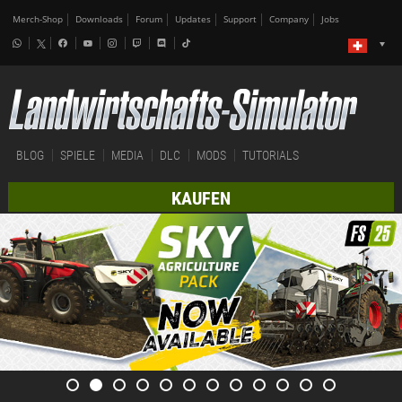
Merch-Shop
Downloads
Forum
Updates
Support
Company
Jobs
BLOG
SPIELE
MEDIA
DLC
MODS
TUTORIALS
KAUFEN