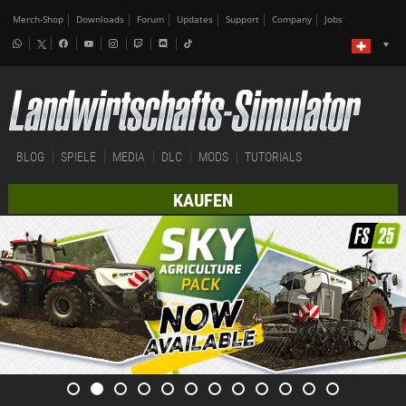
Merch-Shop
Downloads
Forum
Updates
Support
Company
Jobs
BLOG
SPIELE
MEDIA
DLC
MODS
TUTORIALS
KAUFEN