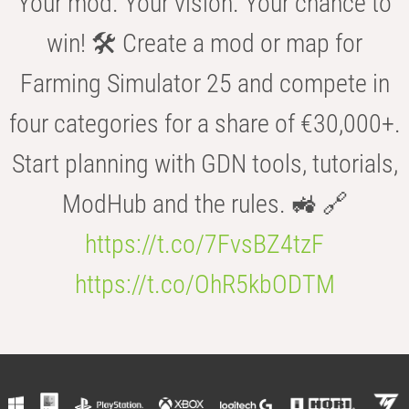
Your mod. Your vision. Your chance to
win! 🛠️ Create a mod or map for
Farming Simulator 25 and compete in
four categories for a share of €30,000+.
Start planning with GDN tools, tutorials,
ModHub and the rules. 🚜 🔗
https://t.co/7FvsBZ4tzF
https://t.co/OhR5kbODTM