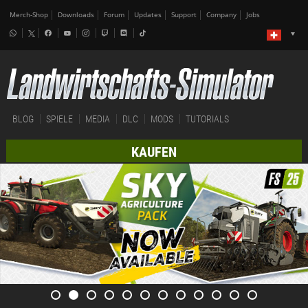
Merch-Shop
Downloads
Forum
Updates
Support
Company
Jobs
BLOG
SPIELE
MEDIA
DLC
MODS
TUTORIALS
KAUFEN