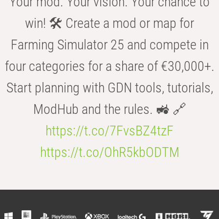
Your mod. Your vision. Your chance to
win! 🛠️ Create a mod or map for
Farming Simulator 25 and compete in
four categories for a share of €30,000+.
Start planning with GDN tools, tutorials,
ModHub and the rules. 🚜 🔗
https://t.co/7FvsBZ4tzF
https://t.co/OhR5kbODTM