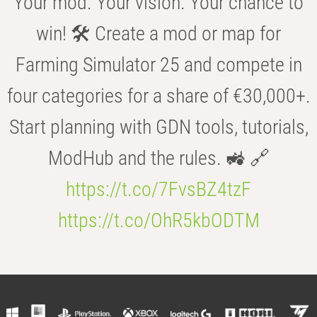
Your mod. Your vision. Your chance to
win! 🛠️ Create a mod or map for
Farming Simulator 25 and compete in
four categories for a share of €30,000+.
Start planning with GDN tools, tutorials,
ModHub and the rules. 🚜 🔗
https://t.co/7FvsBZ4tzF
https://t.co/OhR5kbODTM