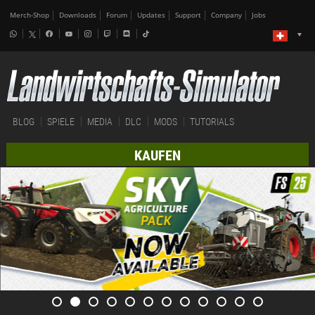
Merch-Shop
Downloads
Forum
Updates
Support
Company
Jobs
BLOG
SPIELE
MEDIA
DLC
MODS
TUTORIALS
KAUFEN