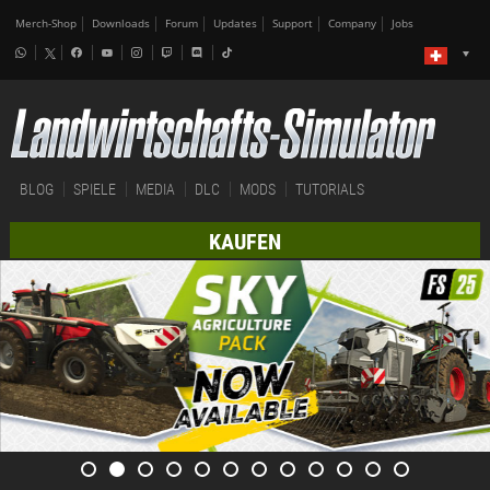
Merch-Shop
Downloads
Forum
Updates
Support
Company
Jobs
BLOG
SPIELE
MEDIA
DLC
MODS
TUTORIALS
KAUFEN