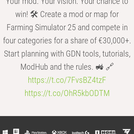
Your mod. Your vision. Your chance to
win! 🛠️ Create a mod or map for
Farming Simulator 25 and compete in
four categories for a share of €30,000+.
Start planning with GDN tools, tutorials,
ModHub and the rules. 🚜 🔗
https://t.co/7FvsBZ4tzF
https://t.co/OhR5kbODTM