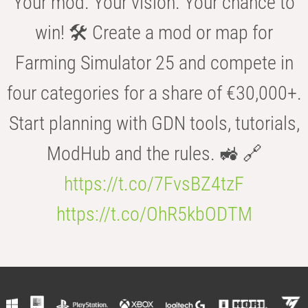
Your mod. Your vision. Your chance to
win! 🛠️ Create a mod or map for
Farming Simulator 25 and compete in
four categories for a share of €30,000+.
Start planning with GDN tools, tutorials,
ModHub and the rules. 🚜 🔗
https://t.co/7FvsBZ4tzF
https://t.co/OhR5kbODTM