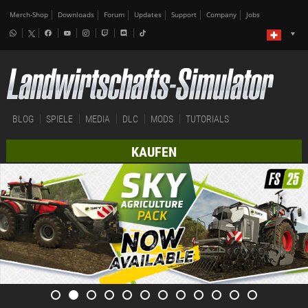
Merch-Shop
Downloads
Forum
Updates
Support
Company
Jobs
BLOG
SPIELE
MEDIA
DLC
MODS
TUTORIALS
KAUFEN