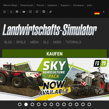
Merch-Shop
Downloads
Forum
Updates
Support
Company
Jobs
BLOG
SPIELE
MEDIA
DLC
MODS
TUTORIALS
KAUFEN