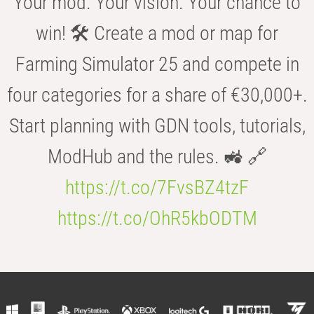
Your mod. Your vision. Your chance to
win! 🛠️ Create a mod or map for
Farming Simulator 25 and compete in
four categories for a share of €30,000+.
Start planning with GDN tools, tutorials,
ModHub and the rules. 🚜 🔗
https://t.co/7FvsBZ4tzF
https://t.co/OhR5kbODTM