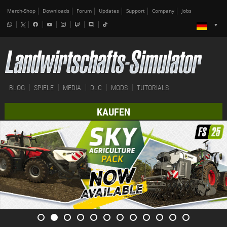
Merch-Shop
Downloads
Forum
Updates
Support
Company
Jobs
BLOG
SPIELE
MEDIA
DLC
MODS
TUTORIALS
KAUFEN