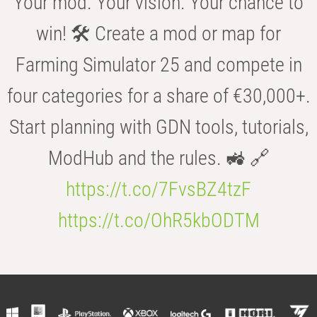
Your mod. Your vision. Your chance to
win! 🛠️ Create a mod or map for
Farming Simulator 25 and compete in
four categories for a share of €30,000+.
Start planning with GDN tools, tutorials,
ModHub and the rules. 🚜 🔗
https://t.co/7FvsBZ4tzF
https://t.co/OhR5kbODTM