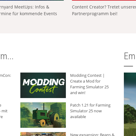
rnyard MeetUps: Infos &
Content Creator? Tretet unser
rmine für kommende Events
Partnerprogramm bei!
m...
Em
rmCon:
Modding Contest |
Create a Mod for
Farming Simulator 25
and win!
e
Patch 1.21 for Farming
 mit
Simulator 25 now
re
available
New expansion: Beans &