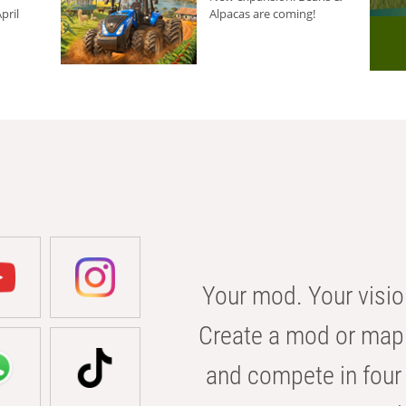
pril
Alpacas are coming!
Your mod. Your visio
Create a mod or map 
and compete in four 