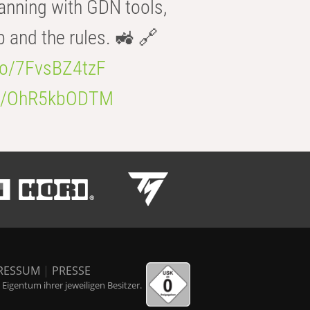
anning with GDN tools,
b and the rules. 🚜 🔗
.co/7FvsBZ4tzF
.co/OhR5kbODTM
RESSUM
|
PRESSE
igentum ihrer jeweiligen Besitzer.