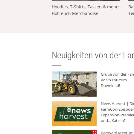
Hoodies, T-Shirts, Tassen & mehr:
Ba
Holt euch Merchandise!
Te
Neuigkeiten von der Far
Grüße von der Fa
Volvo L90 zum
Download!
News Harvest | Di
FarmCon-Episode -
Expansion-Premie
und... Katzen?
Barnyard Meetup: