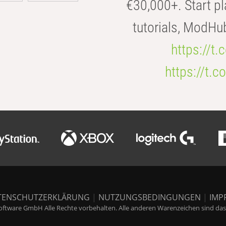
€30,000+. Start pl
tutorials, ModHu
https://t
https://t
TENSCHUTZERKLÄRUNG
|
NUTZUNGSBEDINGUNGEN
|
IMP
ftware GmbH Alle Rechte vorbehalten. Alle anderen Warenzeichen sind das E