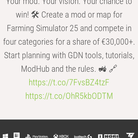
Your mod. Your vision. Your chance to
win! 🛠️ Create a mod or map for
Farming Simulator 25 and compete in
four categories for a share of €30,000+.
Start planning with GDN tools, tutorials,
ModHub and the rules. 🚜 🔗
https://t.co/7FvsBZ4tzF
https://t.co/OhR5kbODTM