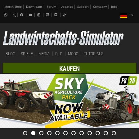
Merch-Shop
Downloads
Forum
Updates
Support
Company
Jobs
BLOG
SPIELE
MEDIA
DLC
MODS
TUTORIALS
KAUFEN