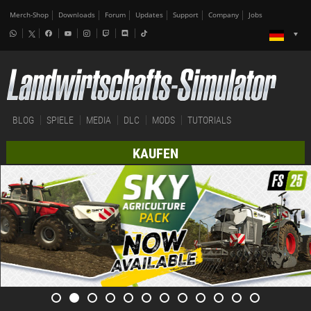
Merch-Shop
Downloads
Forum
Updates
Support
Company
Jobs
BLOG
SPIELE
MEDIA
DLC
MODS
TUTORIALS
KAUFEN