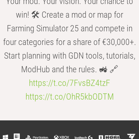
Your mod. Your vision. Your chance to
win! 🛠️ Create a mod or map for
Farming Simulator 25 and compete in
four categories for a share of €30,000+.
Start planning with GDN tools, tutorials,
ModHub and the rules. 🚜 🔗
https://t.co/7FvsBZ4tzF
https://t.co/OhR5kbODTM