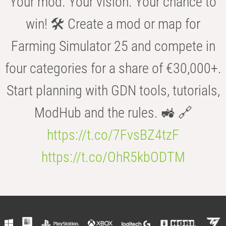
Your mod. Your vision. Your chance to
win! 🛠️ Create a mod or map for
Farming Simulator 25 and compete in
four categories for a share of €30,000+.
Start planning with GDN tools, tutorials,
ModHub and the rules. 🚜 🔗
https://t.co/7FvsBZ4tzF
https://t.co/OhR5kbODTM