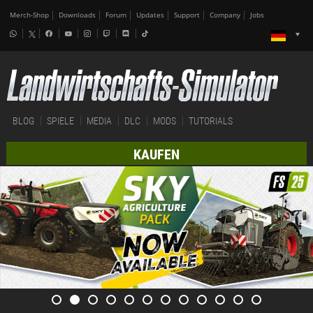
Merch-Shop
Downloads
Forum
Updates
Support
Company
Jobs
BLOG
SPIELE
MEDIA
DLC
MODS
TUTORIALS
KAUFEN