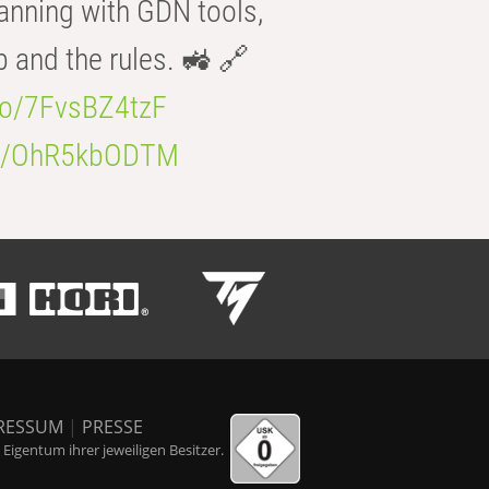
anning with GDN tools,
b and the rules. 🚜 🔗
.co/7FvsBZ4tzF
.co/OhR5kbODTM
RESSUM
|
PRESSE
igentum ihrer jeweiligen Besitzer.