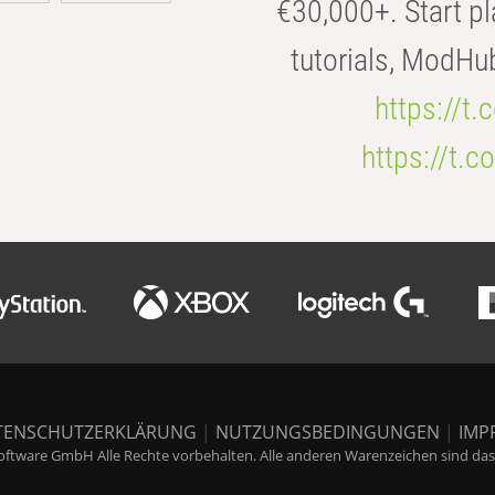
€30,000+. Start pl
tutorials, ModHu
https://t
https://t
TENSCHUTZERKLÄRUNG
|
NUTZUNGSBEDINGUNGEN
|
IMP
ftware GmbH Alle Rechte vorbehalten. Alle anderen Warenzeichen sind das E