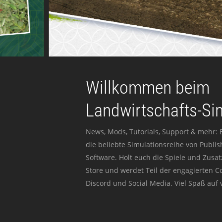
Willkommen beim
Landwirtschafts-Si
News, Mods, Tutorials, Support & mehr: 
die beliebte Simulationsreihe von Publi
Software. Holt euch die Spiele und Zusat
Store und werdet Teil der engagierten 
Discord und Social Media. Viel Spaß auf v