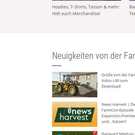
Hoodies, T-Shirts, Tassen & mehr:
Ba
Holt euch Merchandise!
Te
Neuigkeiten von der Far
Grüße von der Fa
Volvo L90 zum
Download!
News Harvest | Di
FarmCon-Episode -
Expansion-Premie
und... Katzen?
Barnyard Meetup: