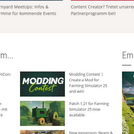
rnyard MeetUps: Infos &
Content Creator? Tretet unser
rmine für kommende Events
Partnerprogramm bei!
m...
Em
rmCon:
Modding Contest |
Create a Mod for
Farming Simulator 25
and win!
e
Patch 1.21 for Farming
 mit
Simulator 25 now
re
available
New expansion: Beans &