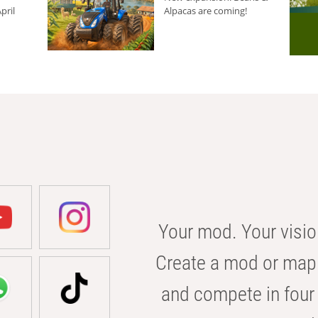
pril
Alpacas are coming!
Your mod. Your visio
Create a mod or map 
and compete in four 