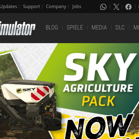
Updates
Support
Company
Jobs
BLOG
SPIELE
MEDIA
DLC
M