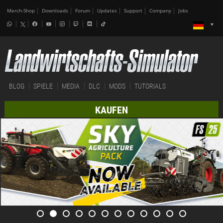
Merch-Shop
Downloads
Forum
Updates
Support
Company
Jobs
BLOG
SPIELE
MEDIA
DLC
MODS
TUTORIALS
KAUFEN