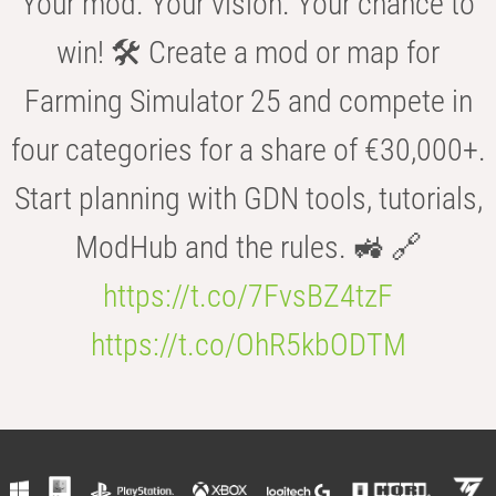
Your mod. Your vision. Your chance to
win! 🛠️ Create a mod or map for
Farming Simulator 25 and compete in
four categories for a share of €30,000+.
Start planning with GDN tools, tutorials,
ModHub and the rules. 🚜 🔗
https://t.co/7FvsBZ4tzF
https://t.co/OhR5kbODTM