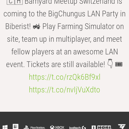
🇨🇭 Barnyard Meetup Switzerland is
coming to the BigChungus LAN Party in
Biberist! 🚜 Play Farming Simulator on
site, team up in multiplayer, and meet
fellow players at an awesome LAN
event. Tickets are still available! 👇 🎟️
https://t.co/rzQk6Bf9xl
https://t.co/nvIjVuXdto