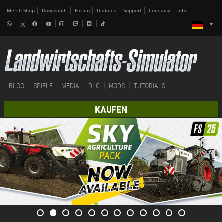
Merch-Shop
Downloads
Forum
Updates
Support
Company
Jobs
BLOG
SPIELE
MEDIA
DLC
MODS
TUTORIALS
KAUFEN