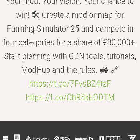
Your mod. Your vision. Your chance to
win! 🛠️ Create a mod or map for
Farming Simulator 25 and compete in
four categories for a share of €30,000+.
Start planning with GDN tools, tutorials,
ModHub and the rules. 🚜 🔗
https://t.co/7FvsBZ4tzF
https://t.co/OhR5kbODTM