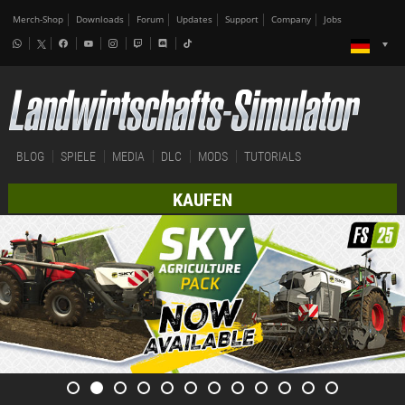
Merch-Shop
Downloads
Forum
Updates
Support
Company
Jobs
BLOG
SPIELE
MEDIA
DLC
MODS
TUTORIALS
KAUFEN